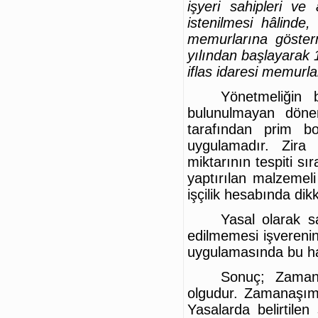
işyeri sahipleri ve 
istenilmesi hâlinde,
memurlarına gösterm
yılından başlayarak 1
iflas idaresi memurl
Yönetmeliğin
bulunulmayan dönem 
tarafından prim bo
uygulamadır. Zira 
miktarının tespiti s
yaptırılan malzemeli i
işçilik hesabında di
Yasal olarak s
edilmemesi işverenin
uygulamasında bu ha
Sonuç; Zamanaş
olgudur. Zamanaşımı
Yasalarda belirtilen