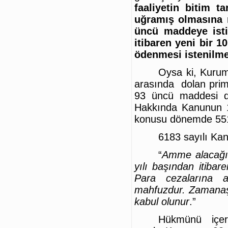
faaliyetin bitim t
uğramış olmasına 
üncü maddeye isti
itibaren yeni bir 1
ödenmesi istenilme
Oysa ki, Kurum
arasında dolan prim 
93 üncü maddesi de
Hakkında Kanunun 1
konusu dönemde 5510
6183 sayılı Ka
“
Amme alacağı, 
yılı başından itibar
Para cezalarına a
mahfuzdur. Zamanaş
kabul olunur
.”
Hükmünü içers