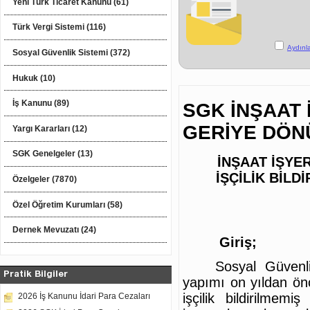
Yeni Türk Ticaret Kanunu (61)
Türk Vergi Sistemi (116)
Aydınl
Sosyal Güvenlik Sistemi (372)
Hukuk (10)
İş Kanunu (89)
SGK İNŞAAT 
GERİYE DÖN
Yargı Kararları (12)
SGK Genelgeler (13)
İNŞAAT İŞYE
İŞÇİLİK BİLD
Özelgeler (7870)
Özel Öğretim Kurumları (58)
Dernek Mevuzatı (24)
Giriş;
Sosyal Güvenl
Pratik Bilgiler
yapımı on yıldan önce
işçilik bildirilmem
2026 İş Kanunu İdari Para Cezaları