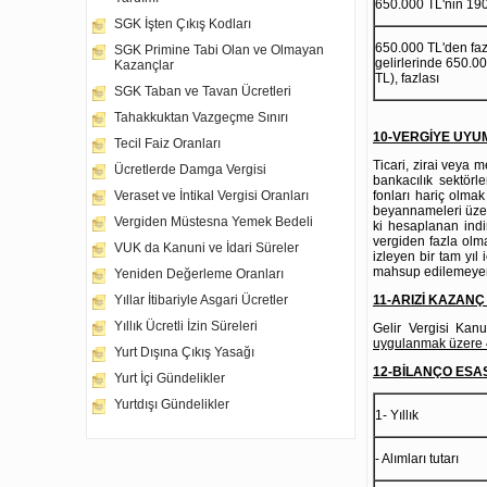
650.000 TL'nin 190.
SGK İşten Çıkış Kodları
650.000 TL'den fazl
SGK Primine Tabi Olan ve Olmayan
gelirlerinde 650.00
Kazançlar
TL), fazlası
SGK Taban ve Tavan Ücretleri
Tahakkuktan Vazgeçme Sınırı
10-VERGİYE UYUM
Tecil Faiz Oranları
Ticari, zirai veya m
Ücretlerde Damga Vergisi
bankacılık sektörle
fonları hariç olmak
Veraset ve İntikal Vergisi Oranları
beyannameleri üzer
Vergiden Müstesna Yemek Bedeli
ki hesaplanan indi
vergiden fazla olm
VUK da Kanuni ve İdari Süreler
izleyen bir tam yıl
mahsup edilemeyen 
Yeniden Değerleme Oranları
11-ARIZİ KAZANÇ İS
Yıllar İtibariyle Asgari Ücretler
Yıllık Ücretli İzin Süreleri
Gelir Vergisi Kanu
uygulanmak üzere 
Yurt Dışına Çıkış Yasağı
12-BİLANÇO ESAS
Yurt İçi Gündelikler
Yurtdışı Gündelikler
1- Yıllık
- Alıml