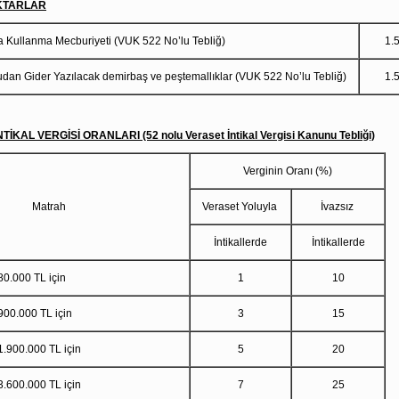
KTARLAR
 Kullanma Mecburiyeti (VUK 522 No’lu Tebliğ)
1.
an Gider Yazılacak demirbaş ve peştemallıklar (VUK 522 No’lu Tebliğ)
1.
İKAL VERGİSİ ORANLARI (52 nolu Veraset İntikal Vergisi Kanunu Tebliği)
Verginin Oranı (%)
Matrah
Veraset Yoluyla
İvazsız
İntikallerde
İntikallerde
 TL için
1
10
.000 TL için
3
15
00.000 TL için
5
20
00.000 TL için
7
25