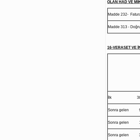
OLAN HAD VE Mİ
Madde 232- Fatura
Madde 313 - Doğrud
16-VERASET VE İNT
İlk 380.000
Sonra gelen 900
Sonra gelen 1.9
Sonra gelen 3.6