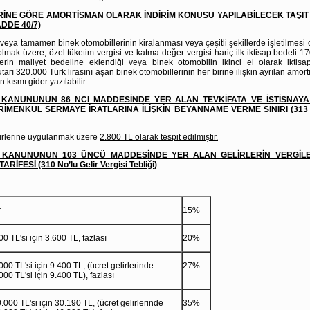
İNE GÖRE AMORTİSMAN OLARAK İNDİRİM KONUSU YAPILABİLECEK TAŞIT 
DDE 40/7)
 veya tamamen binek otomobillerinin kiralanması veya çeşitli şekillerde işletilmesi
 olmak üzere, özel tüketim vergisi ve katma değer vergisi hariç ilk iktisap bedeli 170
rin maliyet bedeline eklendiği veya binek otomobilin ikinci el olarak iktisap
tarı 320.000 Türk lirasını aşan binek otomobillerinin her birine ilişkin ayrılan amor
n kısmı gider yazılabilir
İ KANUNUNUN 86 NCI MADDESİNDE YER ALAN TEVKİFATA VE İSTİSNA
MENKUL SERMAYE İRATLARINA İLİŞKİN BEYANNAME VERME SINIRI (313 No’
elirlerine uygulanmak üzere
2.800 TL olarak tespit edilmiştir.
Sİ KANUNUNUN 103 ÜNCÜ MADDESİNDE YER ALAN GELİRLERİN VERGİL
ARİFESİ (310 No’lu Gelir Vergisi Tebliği)
r
15%
0 TL'si için 3.600 TL, fazlası
20%
00 TL'si için 9.400 TL, (ücret gelirlerinde
27%
00 TL'si için 9.400 TL), fazlası
000 TL'si için 30.190 TL, (ücret gelirlerinde
35%