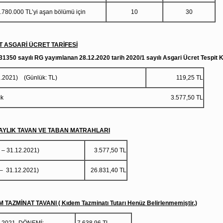
000 TL’yi aşan bölümü için
10
30
ÜT ASGARİ ÜCRET TARİFESİ
 31350 sayılı RG yayımlanan 28.12.2020 tarih 2020/1 sayılı Asgari Ücret Tespit
2.2021) (Günlük: TL)
119,25 TL
Aylık 3.577,50 TL
K AYLIK TAVAN VE TABAN MATRAHLARI
.2021 – 31.12.2021)
3.577,50 TL
– 31.12.2021)
26.831,40 TL
M TAZMİNAT TAVANI ( Kıdem Tazminatı Tutarı Henüz Belirlenmemiştir.)
6-2021 DÖNEMİ:
7.638,96 TL