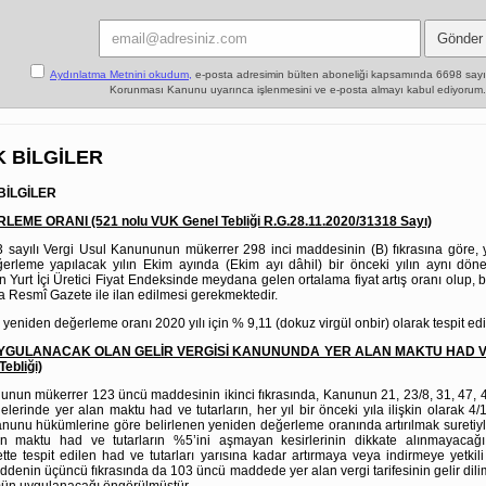
Aydınlatma Metnini okudum,
e-posta adresimin bülten aboneliği kapsamında 6698 sayılı 
Korunması Kanunu uyarınca işlenmesini ve e-posta almayı kabul ediyorum.
K BİLGİLER
 BİLGİLER
EME ORANI (521 nolu VUK Genel Tebliği R.G.28.11.2020/31318 Sayı)
13 sayılı Vergi Usul Kanununun mükerrer 298 inci maddesinin (B) fıkrasına göre
erleme yapılacak yılın Ekim ayında (Ekim ayı dâhil) bir önceki yılın aynı dö
n Yurt İçi Üretici Fiyat Endeksinde meydana gelen ortalama fiyat artış oranı olup,
a Resmî Gazete ile ilan edilmesi gerekmektedir.
eniden değerleme oranı 2020 yılı için % 9,11 (dokuz virgül onbir) olarak tespit edil
 UYGULANACAK OLAN GELİR VERGİSİ KANUNUNDA YER ALAN MAKTU HAD V
Tebliği)
nunun mükerrer 123 üncü maddesinin ikinci fıkrasında, Kanunun 21, 23/8, 31, 47, 4
erinde yer alan maktu had ve tutarların, her yıl bir önceki yıla ilişkin olarak 4/
Kanunu hükümlerine göre belirlenen yeniden değerleme oranında artırılmak suretiy
n maktu had ve tutarların %5’ini aşmayan kesirlerinin dikkate alınmayaca
tte tespit edilen had ve tutarları yarısına kadar artırmaya veya indirmeye yetki
ddenin üçüncü fıkrasında da 103 üncü maddede yer alan vergi tarifesinin gelir dilim
mün uygulanacağı öngörülmüştür.