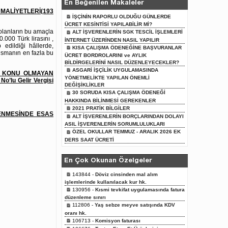
En Beğenilen Makaleler
MALİYETLERİ(193
İŞÇİNİN RAPORLU OLDUĞU GÜNLERDE
ÜCRET KESİNTİSİ YAPILABİLİR Mİ?
 olanların bu amaçla
ALT İŞVERENLERİN SGK TESCİL İŞLEMLERİ
.000 Türk lirasını ,
İNTERNET ÜZERİNDEN NASIL YAPILIR
 edildiği hâllerde,
KISA ÇALIŞMA ÖDENEĞİNE BAŞVURANLAR
tismanın en fazla bu
ÜCRET BORDROLARINI ve AYLIK
BİLDİRGELERİNİ NASIL DÜZENLEYECEKLER?
ASGARİ İŞÇİLİK UYGULAMASINDA
YA KONU OLMAYAN
YÖNETMELİKTE YAPILAN ÖNEMLİ
lu Gelir Vergisi
DEĞİŞİKLİKLER
30 SORUDA KISA ÇALIŞMA ÖDENEĞİ
HAKKINDA BİLİNMESİ GEREKENLER
2021 PRATİK BİLGİLER
ENMESİNDE ESAS
ALT İŞVERENLERİN BORÇLARINDAN DOLAYI
ASIL İŞVERENLERİN SORUMLULUKLARI
ÖZEL OKULLAR TEMMUZ - ARALIK 2026 EK
DERS SAAT ÜCRETİ
En Çok Okunan Özelgeler
143844 -
Döviz cinsinden mal alım
işlemlerinde kullanılacak kur hk.
130956 -
Kısmi tevkifat uygulamasında fatura
düzenleme sınırı
112806 -
Yaş sebze meyve satışında KDV
oranı hk.
106713 -
Komisyon faturası