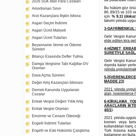
2026 SGK İdari Para Cezaları
Bu hüküm göz önüne
Amortisman Sınırı
86, 89/15 ve 103 ve
Arızi Kazançlara İlişkin İstisna
için
% 9,11 (doku
takvim yılında uygu
Asgari Geçim İndirimi
3-GAYRİMENKUL 
Asgari Ücret Maliyeti
Gelir Vergisi Kanu
Asgari Ücret Tutarları
elde edilen kira geli
Beyanname Verme ve Ödeme
4-HİZMET ERBA
Süreleri
SURETİYLE SAĞLA
Bilanço Esasında Defter Tutma
Gelir Vergisi Kanu
Damga Vergisine Tabi Kağıtlar-DV
dışında kalan yerle
Oranları
yılında uygulanmak 
Dava Açma Süreleri
5-İŞVERENLERCE 
MADDE 23)
Değer Artış Kazançları İstisnası
2021 yılında uygul
Dernek Kanunda Uygulanan
alan, işverenlerce h
Cezalar
6-KİRALAMA YOL
Emlak Vergisi Değeri Yıllık Artış
ARAÇLARIN İKTİ
Emlak Vergisi Oranları
40/1)
Emzirme ve Cenaze Ödeneği
2021 yılında uygula
kısmen veya tamam
Engelli İndirimi Tutarları
kullandıkları hariç 
Türk lirasına kada
Engelli ve Eski Hükümlü Çalıştırma
toplamının en fazla 