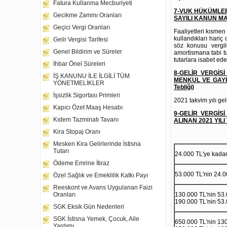
Fatura Kullanma Mecburiyeti
7-VUK HÜKÜMLER
Gecikme Zammı Oranları
SAYILI KANUN MA
Geçici Vergi Oranları
Faaliyetleri kısmen
kullandıkları hariç
Gelir Vergisi Tarifesi
söz konusu vergile
Genel Bildirim ve Süreler
amortismana tabi tu
tutarlara isabet ede
İhbar Önel Süreleri
8-GELİR VERGİS
İŞ KANUNU İLE İLGİLİ TÜM
MENKUL VE GAYRİ
YÖNETMELİKLER
Tebliği)
İşsizlik Sigortası Primleri
2021 takvim yılı g
Kapıcı Özet Maaş Hesabı
9-GELİR VERGİ
Kıdem Tazminatı Tavanı
ALINAN 2021 YILI T
Kira Stopaj Oranı
Mesken Kira Gelirlerinde İstisna
Tutarı
24.000 TL'ye kada
Ödeme Emrine İtiraz
53.000 TL'nin 24.00
Özel Sağlık ve Emeklilik Katkı Payı
Reeskont ve Avans Uygulanan Faizi
130.000 TL'nin 53.0
Oranları
190.000 TL'nin 53.0
SGK Eksik Gün Nedenleri
SGK İstisna Yemek, Çocuk, Aile
650.000 TL'nin 130.
Yardımı