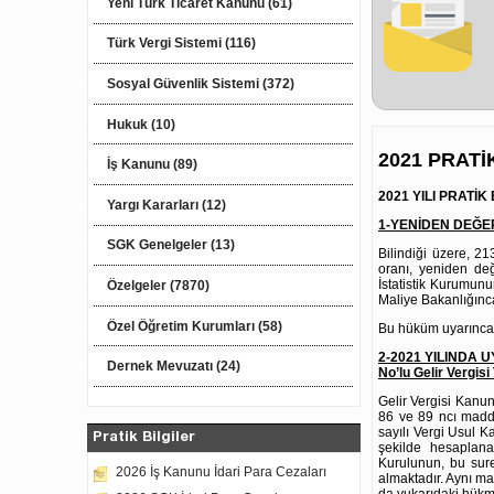
Yeni Türk Ticaret Kanunu (61)
Türk Vergi Sistemi (116)
Sosyal Güvenlik Sistemi (372)
Hukuk (10)
2021 PRATİ
İş Kanunu (89)
2021 YILI PRATİK
Yargı Kararları (12)
1-YENİDEN DEĞERL
SGK Genelgeler (13)
Bilindiği üzere, 2
oranı, yeniden değ
İstatistik Kurumunu
Özelgeler (7870)
Maliye Bakanlığınc
Özel Öğretim Kurumları (58)
Bu hüküm uyarınca y
2-2021 YILINDA
Dernek Mevuzatı (24)
No’lu Gelir Vergisi 
Gelir Vergisi Kanu
86 ve 89 ncı maddel
sayılı Vergi Usul 
Pratik Bilgiler
şekilde hesaplana
Kurulunun, bu sure
2026 İş Kanunu İdari Para Cezaları
almaktadır. Aynı ma
da yukarıdaki hük