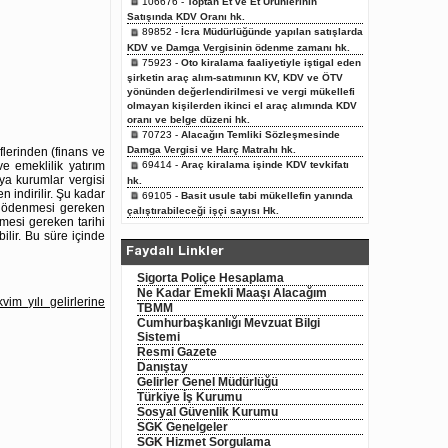
106676 -
Toptan Et ve Et Ürünlerinin
Satışında KDV Oranı hk.
89852 -
İcra Müdürlüğünde yapılan satışlarda
KDV ve Damga Vergisinin ödenme zamanı hk.
75923 -
Oto kiralama faaliyetiyle iştigal eden
şirketin araç alım-satımının KV, KDV ve ÖTV
yönünden değerlendirilmesi ve vergi mükellefi
olmayan kişilerden ikinci el araç alımında KDV
oranı ve belge düzeni hk.
70723 -
Alacağın Temliki Sözleşmesinde
Damga Vergisi ve Harç Matrahı hk.
eflerinden (finans ve
ve emeklilik yatırım
69414 -
Araç kiralama işinde KDV tevkifatı
eya kurumlar vergisi
hk.
indirilir. Şu kadar
69105 -
Basit usule tabi mükellefin yanında
ın ödenmesi gereken
çalıştırabileceği işçi sayısı Hk.
mesi gereken tarihi
ilir. Bu süre içinde
Faydalı Linkler
Sigorta Poliçe Hesaplama
Ne Kadar Emekli Maaşı Alacağım
vim yılı gelirlerine
TBMM
Cumhurbaşkanlığı Mevzuat Bilgi
Sistemi
Resmi Gazete
Danıştay
Gelirler Genel Müdürlüğü
Türkiye İş Kurumu
Sosyal Güvenlik Kurumu
SGK Genelgeler
SGK Hizmet Sorgulama