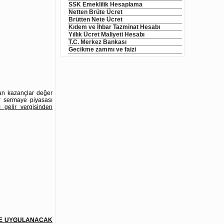
SSK Emeklilik Hesaplama
Netten Brüte Ücret
Brütten Nete Ücret
Kıdem ve İhbar Tazminat Hesabı
Yıllık Ücret Maliyeti Hesabı
T.C. Merkez Bankası
Gecikme zammı ve faizi
an kazançlar değer
er sermaye piyasası
 gelir vergisinden
ERE UYGULANACAK