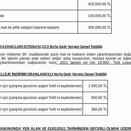
ları tutarı
420.000,00 TL
atı
150.000,00 TL
 katı ile yıllık satışları tutarının toplamı
300.000,00 TL
ZANÇLARI İSTİSNASI (313 No’lu Gelir Vergisi Genel Tebliği)
unun mükerrer 80. maddesinde yazılı mal ve hakların elden çıkarılmasından doğ
ır. Bir takvim yılında elde edilen değer artışı kazancının, menkul kıymet ve diğ
çıkarılmasından sağlananlar hariç,
2021 takvim yılı için 19.000.- Türk Lirası
LLİLİK İNDİRİMİ ORANLARI(313 No’lu Gelir Vergisi Genel Tebliği)
er için (çalışma gücünün asgari %80 ni kaybedenler)
1.500,00 TL
er için (çalışma gücünün asgari %60 nı kaybedenler)
860,00 TL
er için (çalışma gücünün asgari %40 nı kaybedenler)
380,00 TL
KANUNUNDA YER ALAN VE 01/01/2021 TARİHİNDEN GEÇERLİ OLMAK ÜZ