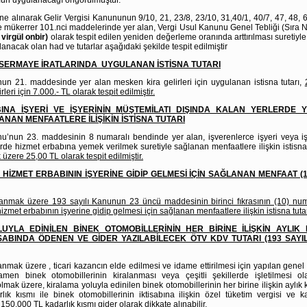
 alınarak Gelir Vergisi Kanununun 9/10, 21, 23/8, 23/10, 31,40/1, 40/7, 47, 48, 6
 mükerrer 101.nci maddelerinde yer alan, Vergi Usul Kanunu Genel Tebliği (Sıra No
z
virgül onbir)
olarak tespit edilen yeniden değerleme oranında arttırılması suretiyl
lanacak olan had ve tutarlar aşağıdaki şekilde tespit edilmiştir
SERMAYE İRATLARINDA UYGULANAN İSTİSNA TUTARI
nun 21. maddesinde yer alan mesken kira gelirleri için uygulanan istisna tutarı,
rleri için 7.000.- TL olarak tespit edilmiştir.
BINA İŞYERİ VE İŞYERİNİN MÜŞTEMİLATI DIŞINDA KALAN YERLERDE 
NAN MENFAATLERE İLİŞİKİN İSTİSNA TUTARI
nu’nun 23. maddesinin 8 numaralı bendinde yer alan, işverenlerce işyeri veya iş
rde hizmet erbabına yemek verilmek suretiyle sağlanan menfaatlere ilişkin istisna 
üzere 25,00 TL olarak tespit edilmiştir.
HİZMET ERBABININ İŞYERİNE GİDİP GELMESİ İÇİN SAĞLANAN MENFAAT (1
anmak üzere 193 sayılı Kanunun 23 üncü maddesinin birinci fıkrasının (10) nu
izmet erbabının işyerine gidip gelmesi için sağlanan menfaatlere ilişkin istisna tuta
UYLA EDİNİLEN BİNEK OTOMOBİLLERİNİN HER BİRİNE İLİŞKİN AYLIK 
SABINDA ÖDENEN VE GİDER YAZILABİLECEK ÖTV KDV TUTARI (193 SAY
nmak üzere , ticari kazancın elde edilmesi ve idame ettirilmesi için yapılan genel g
en binek otomobillerinin kiralanması veya çeşitli şekillerde işletilmesi o
olmak üzere, kiralama yoluyla edinilen binek otomobillerinin her birine ilişkin aylık
rlık kısmı ile binek otomobillerinin iktisabına ilişkin özel tüketim vergisi ve 
150.000 TL kadarlık kısmı gider olarak dikkate alınabilir.