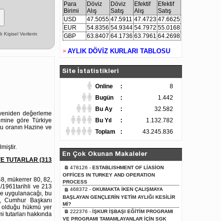
Para
Döviz
Döviz
Efektif
Efektif
Birimi
Alış
Satış
Alış
Satış
USD
47.5055
47.5911
47.4723
47.6625
EUR
54.8356
54.9344
54.7972
55.0168
Kişisel Verilerin
GBP
63.8407
64.1736
63.7961
64.2698
AYLIK DÖVİZ KURLARI TABLOSU
>
Site İstatistikleri
Online
:
8
Bugün
:
1.442
Bu Ay
:
32.582
, yeniden değerleme
nemine göre Türkiye
Bu Yıl
:
1.132.782
 bu oranın Hazine ve
Toplam
:
43.245.836
miştir.
En Çok Okunan Makaleler
E TUTARLAR (313
478126 -
ESTABLISHMENT OF LİASİON
OFFİCES IN TURKEY AND OPERATION
8, mükerrer 80, 82,
PROCESS
1/1961tarihli ve 213
468372 -
OKUMAKTA İKEN ÇALIŞMAYA
le uygulanacağı, bu
BAŞLAYAN GENÇLERİN YETİM AYLIĞI KESİLİR
ğı, Cumhur Başkanı
Mİ?
li olduğu hükmü yer
222376 -
İŞKUR İŞBAŞI EĞİTİM PROGRAMI
i tutarları hakkında
VE PROGRAMI TAMAMLAYANLAR İÇİN SGK