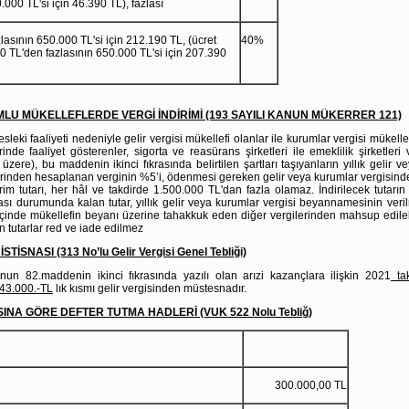
000 TL'si için 46.390 TL), fazlası
asının 650.000 TL'si için 212.190 TL, (ücret
40%
0 TL'den fazlasının 650.000 TL'si için 207.390
LU MÜKELLEFLERDE VERGİ İNDİRİMİ (193 SAYILI KANUN MÜKERRER 121)
esleki faaliyeti nedeniyle gelir vergisi mükellefi olanlar ile kurumlar vergisi mükell
rinde faaliyet gösterenler, sigorta ve reasürans şirketleri ile emeklilik şirketleri 
 üzere), bu maddenin ikinci fıkrasında belirtilen şartları taşıyanların yıllık gelir v
inden hesaplanan verginin %5’i, ödenmesi gereken gelir veya kurumlar vergisinden 
rim tutarı, her hâl ve takdirde 1.500.000 TL'dan fazla olamaz. İndirilecek tutar
ası durumunda kalan tutar, yıllık gelir veya kurumlar vergisi beyannamesinin veril
 içinde mükellefin beyanı üzerine tahakkuk eden diğer vergilerinden mahsup edileb
tutarlar red ve iade edilmez
TİSNASI (313 No’lu Gelir Vergisi Genel Tebliği)
nun 82.maddenin ikinci fıkrasında yazılı olan arızi kazançlara ilişkin 2021
tak
43.000.-TL
lık kısmı gelir vergisinden müstesnadır.
INA GÖRE DEFTER TUTMA HADLERİ (VUK 522 Nolu Tebliğ)
arı tutarı
300.000,00 TL