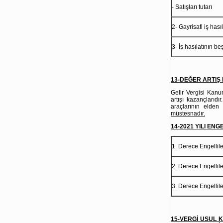
- Satış
2- Gayrisafi iş hasıl
3- İş hasılatının beş
13-DEĞER ARTIŞ KA
Gelir Vergisi Kan
artışı kazançlarıd
araçlarının elden 
müstesnadır.
14-2021 YILI ENGE
1. Derece Engellil
2. Derece Engellil
3. Derece Engellil
15-VERGİ USUL 