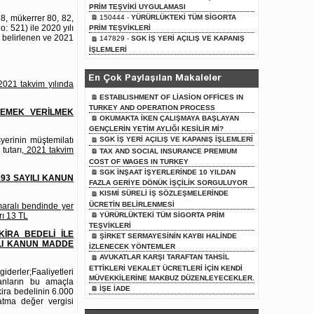
PRİM TEŞVİKİ UYGULAMASI
8, mükerrer 80, 82,
150444 -
YÜRÜRLÜKTEKİ TÜM SİGORTA
: 521) ile 2020 yılı
PRİM TEŞVİKLERİ
e belirlenen ve 2021
147829 -
SGK İŞ YERİ AÇILIŞ VE KAPANIŞ
İŞLEMLERİ
En Çok Paylaşılan Makaleler
2021 takvim yılında
ESTABLISHMENT OF LİASİON OFFİCES IN
TURKEY AND OPERATION PROCESS
YEMEK VERİLMEK
OKUMAKTA İKEN ÇALIŞMAYA BAŞLAYAN
GENÇLERİN YETİM AYLIĞI KESİLİR Mİ?
yerinin müştemilatı
SGK İŞ YERİ AÇILIŞ VE KAPANIŞ İŞLEMLERİ
tutarı,
2021 takvim
TAX AND SOCIAL INSURANCE PREMIUM
COST OF WAGES IN TURKEY
SGK İNŞAAT İŞYERLERİNDE 10 YILDAN
93 SAYILI KANUN
FAZLA GERİYE DÖNÜK İŞÇİLİK SORGULUYOR
KISMİ SÜRELİ İŞ SÖZLEŞMELERİNDE
ÜCRETİN BELİRLENMESİ
maralı bendinde yer
YÜRÜRLÜKTEKİ TÜM SİGORTA PRİM
rı 13 TL
TEŞVİKLERİ
KİRA BEDELİ İLE
ŞİRKET SERMAYESİNİN KAYBI HALİNDE
ILI KANUN MADDE
İZLENECEK YÖNTEMLER
AVUKATLAR KARŞI TARAFTAN TAHSİL
ETTİKLERİ VEKALET ÜCRETLERİ İÇİN KENDİ
iderler;Faaliyetleri
MÜVEKKİLERİNE MAKBUZ DÜZENLEYECEKLER.
lanların bu amaçla
İŞE İADE
 kira bedelinin 6.000
katma değer vergisi