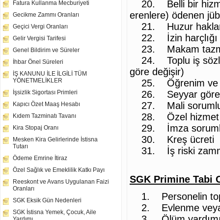
20. Belli bir hizmet 
Fatura Kullanma Mecburiyeti
erenlere) ödenen jüb
Gecikme Zammı Oranları
21. Huzur haklar
Geçici Vergi Oranları
22. İzin harçlığı
Gelir Vergisi Tarifesi
23. Makam tazmina
Genel Bildirim ve Süreler
24. Toplu iş sözleşm
İhbar Önel Süreleri
göre değişir)
İŞ KANUNU İLE İLGİLİ TÜM
YÖNETMELİKLER
25. Öğrenim ve d
26. Seyyar görev
İşsizlik Sigortası Primleri
27. Mali sorumlul
Kapıcı Özet Maaş Hesabı
28. Özel hizmet t
Kıdem Tazminatı Tavanı
29. İmza sorumlul
Kira Stopaj Oranı
30. Kreş ücreti
Mesken Kira Gelirlerinde İstisna
Tutarı
31. İş riski zam
Ödeme Emrine İtiraz
Özel Sağlık ve Emeklilik Katkı Payı
SGK Primine Tabi 
Reeskont ve Avans Uygulanan Faizi
Oranları
1. Personelin toplu
SGK Eksik Gün Nedenleri
2. Evlenme veya 
SGK İstisna Yemek, Çocuk, Aile
3. Ölüm yardımı (p
Yardımı