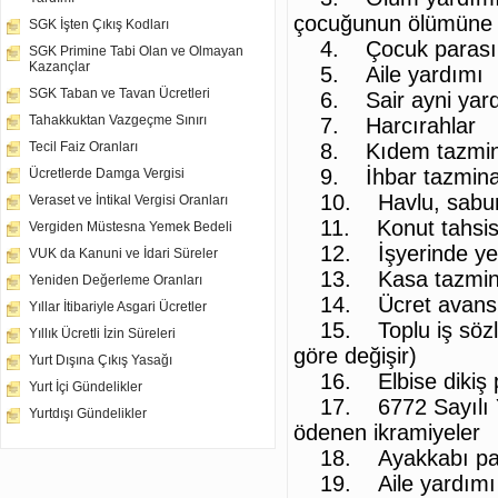
çocuğunun ölümüne v
SGK İşten Çıkış Kodları
4. Çocuk parası
SGK Primine Tabi Olan ve Olmayan
Kazançlar
5. Aile yardımı
SGK Taban ve Tavan Ücretleri
6. Sair ayni yardı
Tahakkuktan Vazgeçme Sınırı
7. Harcırahlar
8. Kıdem tazmin
Tecil Faiz Oranları
9. İhbar tazminatı
Ücretlerde Damga Vergisi
10. Havlu, sabun vs
Veraset ve İntikal Vergisi Oranları
11. Konut tahsisi 
Vergiden Müstesna Yemek Bedeli
12. İşyerinde yedi
VUK da Kanuni ve İdari Süreler
13. Kasa tazmina
Yeniden Değerleme Oranları
14. Ücret avansl
Yıllar İtibariyle Asgari Ücretler
15. Toplu iş sözleşm
Yıllık Ücretli İzin Süreleri
göre değişir)
Yurt Dışına Çıkış Yasağı
16. Elbise dikiş 
Yurt İçi Gündelikler
17. 6772 Sayılı Ya
Yurtdışı Gündelikler
ödenen ikramiyeler
18. Ayakkabı par
19. Aile yardımı