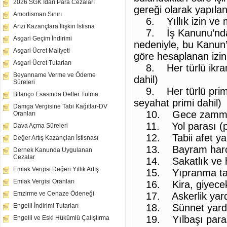
2026 SGK İdari Para Cezaları
gereği olarak yapıla
Amortisman Sınırı
6. Yıllık izin ve m
Arızi Kazançlara İlişkin İstisna
7. İş Kanunu’nda bel
Asgari Geçim İndirimi
nedeniyle, bu Kanun’
Asgari Ücret Maliyeti
göre hesaplanan izin 
Asgari Ücret Tutarları
8. Her türlü ikramiy
Beyanname Verme ve Ödeme
dahil)
Süreleri
9. Her türlü primle
Bilanço Esasında Defter Tutma
seyahat primi dahil)
Damga Vergisine Tabi Kağıtlar-DV
10. Gece zammı ve
Oranları
11. Yol parası (pers
Dava Açma Süreleri
12. Tabii afet ya
Değer Artış Kazançları İstisnası
13. Bayram harçl
Dernek Kanunda Uygulanan
Cezalar
14. Sakatlık ve has
Emlak Vergisi Değeri Yıllık Artış
15. Yıpranma taz
Emlak Vergisi Oranları
16. Kira, giyecek, 
Emzirme ve Cenaze Ödeneği
17. Askerlik yar
18. Sünnet yard
Engelli İndirimi Tutarları
19. Yılbaşı para
Engelli ve Eski Hükümlü Çalıştırma