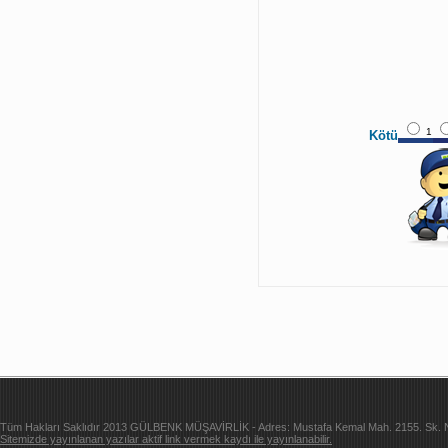
1
Kötü
Tüm Hakları Saklıdır 2013 GÜLBENK MÜŞAVİRLİK - Adres: Mustafa Kemal Mah. 2155. Sk. Ne
Sitemizde yayınlanan yazılar aktif link vermek kaydı ile yayınlanabilir.