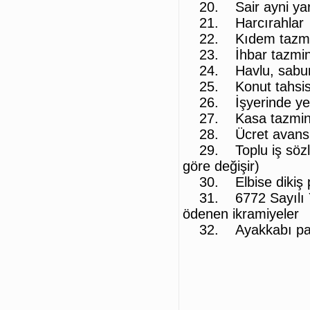
20. Sair ayni yard
21. Harcırahlar
22. Kıdem tazmi
23. İhbar tazminat
24. Havlu, sabun vs
25. Konut tahsisi
26. İşyerinde yedi
27. Kasa tazmina
28. Ücret avansl
29. Toplu iş sözleşm
göre değişir)
30. Elbise dikiş 
31. 6772 Sayılı Ya
ödenen ikramiyeler
32. Ayakkabı par