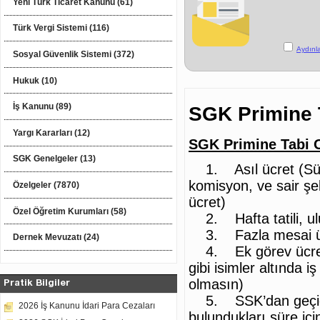
Yeni Türk Ticaret Kanunu (61)
Türk Vergi Sistemi (116)
Aydınl
Sosyal Güvenlik Sistemi (372)
Hukuk (10)
İş Kanunu (89)
SGK Primine 
Yargı Kararları (12)
SGK Primine Tabi 
SGK Genelgeler (13)
1. Asıl ücret (Süre
komisyon, ve sair şe
Özelgeler (7870)
ücret)
Özel Öğretim Kurumları (58)
2. Hafta tatili, ulu
3. Fazla mesai üc
Dernek Mevuzatı (24)
4. Ek görev ücreti
gibi isimler altında 
olmasın)
Pratik Bilgiler
5. SSK’dan geçici i
2026 İş Kanunu İdari Para Cezaları
bulundukları süre iç