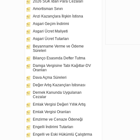
2026 SGK İdari Para Cezaları
Amortisman Sınırı
Arızi Kazançlara İlişkin İstisna
Asgari Geçim İndirimi
Asgari Ücret Maliyeti
Asgari Ücret Tutarları
Beyanname Verme ve Ödeme
Süreleri
Bilanço Esasında Defter Tutma
Damga Vergisine Tabi Kağıtlar-DV
Oranları
Dava Açma Süreleri
Değer Artış Kazançları İstisnası
Dernek Kanunda Uygulanan
Cezalar
Emlak Vergisi Değeri Yıllık Artış
Emlak Vergisi Oranları
Emzirme ve Cenaze Ödeneği
Engelli İndirimi Tutarları
Engelli ve Eski Hükümlü Çalıştırma