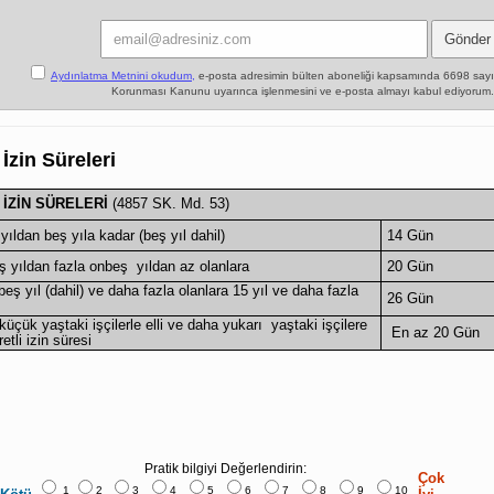
Aydınlatma Metnini okudum,
e-posta adresimin bülten aboneliği kapsamında 6698 sayılı 
Korunması Kanunu uyarınca işlenmesini ve e-posta almayı kabul ediyorum.
 İzin Süreleri
 İZİN SÜRELERİ
(4857 SK. Md. 53)
yıldan beş yıla kadar (beş yıl dahil)
14 Gün
ş yıldan fazla onbeş yıldan az olanlara
20 Gün
eş yıl (dahil) ve daha fazla olanlara 15 yıl ve daha fazla
26 Gün
üçük yaştaki işçilerle elli ve daha yukarı yaştaki işçilere
En az 20 Gün
retli izin süresi
Pratik bilgiyi Değerlendirin:
Çok
1
2
3
4
5
6
7
8
9
10