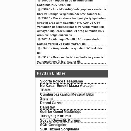
106698 -
Toptan Et ve Et Ürünlerinin
Satışında KDV Oranı hk.
89870 -
İcra Müdürlüğünde yapılan satışlarda
KDV ve Damga Vergisinin ödenme zamanı hk.
75935 -
Oto kiralama faaliyetiyle iştigal eden
şirketin araç alım-satımının KV, KDV ve ÖTV
yönünden değerlendirilmesi ve vergi mükellefi
olmayan kişilerden ikinci el araç alımında KDV
oranı ve belge düzeni hk.
70744 -
Alacağın Temliki Sözleşmesinde
Damga Vergisi ve Harç Matrahı hk.
69436 -
Araç kiralama işinde KDV tevkifatı
hk.
69125 -
Basit usule tabi mükellefin yanında
çalıştırabileceği işçi sayısı Hk.
Faydalı Linkler
Sigorta Poliçe Hesaplama
Ne Kadar Emekli Maaşı Alacağım
TBMM
Cumhurbaşkanlığı Mevzuat Bilgi
Sistemi
Resmi Gazete
Danıştay
Gelirler Genel Müdürlüğü
Türkiye İş Kurumu
Sosyal Güvenlik Kurumu
SGK Genelgeler
SGK Hizmet Sorgulama