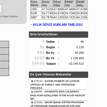
Para
Döviz
Döviz
Efektif
Efektif
Birimi
Alış
Satış
Alış
Satış
USD
47.5229
47.6085
47.4896
47.6799
EUR
54.7749
54.8736
54.7365
54.9559
Kişisel Verilerin
GBP
63.7878
64.1203
63.7431
64.2165
AYLIK DÖVİZ KURLARI TABLOSU
>
Site İstatistikleri
Online
:
46
Bugün
:
5.128
Bu Ay
:
36.268
Bu Yıl
:
1.136.468
Toplam
:
43.249.522
En Çok Okunan Makaleler
478153 -
ESTABLISHMENT OF LİASİON
OFFİCES IN TURKEY AND OPERATION
PROCESS
468392 -
OKUMAKTA İKEN ÇALIŞMAYA
BAŞLAYAN GENÇLERİN YETİM AYLIĞI KESİLİR
Mİ?
222393 -
İŞKUR İŞBAŞI EĞİTİM PROGRAMI
VE PROGRAMI TAMAMLAYANLAR İÇİN SGK