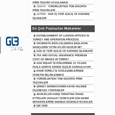
PRİM TEŞVİKİ UYGULAMASI
150470 -
YÜRÜRLÜKTEKİ TÜM SİGORTA
PRİM TEŞVİKLERİ
147858 -
SGK İŞ YERİ AÇILIŞ VE KAPANIŞ
İŞLEMLERİ
En Çok Paylaşılan Makaleler
ESTABLISHMENT OF LİASİON OFFİCES IN
TURKEY AND OPERATION PROCESS
OKUMAKTA İKEN ÇALIŞMAYA BAŞLAYAN
GENÇLERİN YETİM AYLIĞI KESİLİR Mİ?
SGK İŞ YERİ AÇILIŞ VE KAPANIŞ İŞLEMLERİ
TAX AND SOCIAL INSURANCE PREMIUM
COST OF WAGES IN TURKEY
SGK İNŞAAT İŞYERLERİNDE 10 YILDAN
FAZLA GERİYE DÖNÜK İŞÇİLİK SORGULUYOR
KISMİ SÜRELİ İŞ SÖZLEŞMELERİNDE
ÜCRETİN BELİRLENMESİ
YÜRÜRLÜKTEKİ TÜM SİGORTA PRİM
TEŞVİKLERİ
ŞİRKET SERMAYESİNİN KAYBI HALİNDE
İZLENECEK YÖNTEMLER
AVUKATLAR KARŞI TARAFTAN TAHSİL
ETTİKLERİ VEKALET ÜCRETLERİ İÇİN KENDİ
MÜVEKKİLERİNE MAKBUZ DÜZENLEYECEKLER.
İŞE İADE