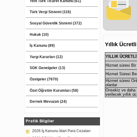
Yeni Türk Ticaret Kanunu (61)
Türk Vergi Sistemi (116)
Sosyal Güvenlik Sistemi (372)
Hukuk (10)
Yıllık Ücretli
İş Kanunu (89)
YILLIK ÜCRETLİ
Yargı Kararları (12)
Hizmet süresi Bir 
SGK Genelgeler (13)
Hizmet Süresi Be
Özelgeler (7870)
Hizmet süresi Onb
olanlar
Onsekiz ve daha k
Özel Öğretim Kurumları (58)
verilecek yıllık üc
Dernek Mevuzatı (24)
Pratik Bilgiler
2026 İş Kanunu İdari Para Cezaları