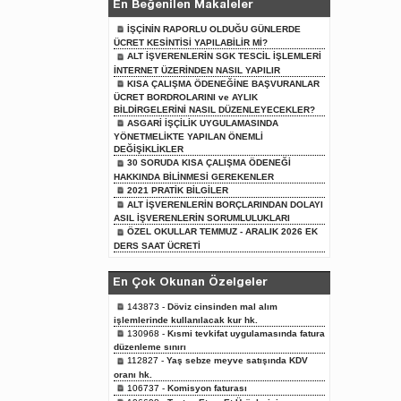
En Beğenilen Makaleler
İŞÇİNİN RAPORLU OLDUĞU GÜNLERDE
ÜCRET KESİNTİSİ YAPILABİLİR Mİ?
ALT İŞVERENLERİN SGK TESCİL İŞLEMLERİ
İNTERNET ÜZERİNDEN NASIL YAPILIR
KISA ÇALIŞMA ÖDENEĞİNE BAŞVURANLAR
ÜCRET BORDROLARINI ve AYLIK
BİLDİRGELERİNİ NASIL DÜZENLEYECEKLER?
ASGARİ İŞÇİLİK UYGULAMASINDA
YÖNETMELİKTE YAPILAN ÖNEMLİ
DEĞİŞİKLİKLER
30 SORUDA KISA ÇALIŞMA ÖDENEĞİ
HAKKINDA BİLİNMESİ GEREKENLER
2021 PRATİK BİLGİLER
ALT İŞVERENLERİN BORÇLARINDAN DOLAYI
ASIL İŞVERENLERİN SORUMLULUKLARI
ÖZEL OKULLAR TEMMUZ - ARALIK 2026 EK
DERS SAAT ÜCRETİ
En Çok Okunan Özelgeler
143873 -
Döviz cinsinden mal alım
işlemlerinde kullanılacak kur hk.
130968 -
Kısmi tevkifat uygulamasında fatura
düzenleme sınırı
112827 -
Yaş sebze meyve satışında KDV
oranı hk.
106737 -
Komisyon faturası