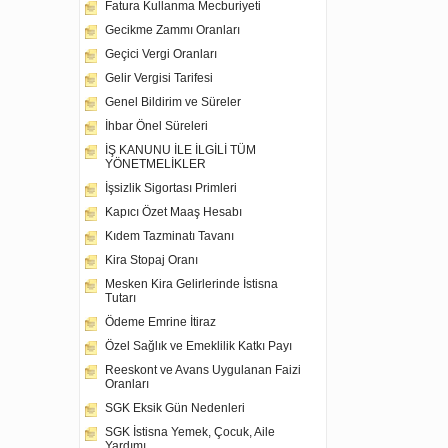
Fatura Kullanma Mecburiyeti
Gecikme Zammı Oranları
Geçici Vergi Oranları
Gelir Vergisi Tarifesi
Genel Bildirim ve Süreler
İhbar Önel Süreleri
İŞ KANUNU İLE İLGİLİ TÜM
YÖNETMELİKLER
İşsizlik Sigortası Primleri
Kapıcı Özet Maaş Hesabı
Kıdem Tazminatı Tavanı
Kira Stopaj Oranı
Mesken Kira Gelirlerinde İstisna
Tutarı
Ödeme Emrine İtiraz
Özel Sağlık ve Emeklilik Katkı Payı
Reeskont ve Avans Uygulanan Faizi
Oranları
SGK Eksik Gün Nedenleri
SGK İstisna Yemek, Çocuk, Aile
Yardımı