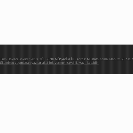
Tüm Hakları Saklıdır 2013 GÜLBENK MÜŞAVİRLİK - Adres: Mustafa Kemal Mah. 2155. Sk. Ne
Sitemizde yayınlanan yazılar aktif link vermek kaydı ile yayınlanabilir.