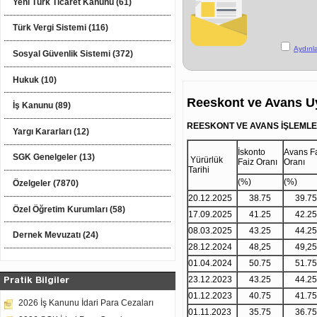
Yeni Türk Ticaret Kanunu (61)
Türk Vergi Sistemi (116)
Aydınl
Sosyal Güvenlik Sistemi (372)
Hukuk (10)
Reeskont ve Avans U
İş Kanunu (89)
REESKONT VE AVANS İŞLEML
Yargı Kararları (12)
İskonto
Avans F
SGK Genelgeler (13)
Yürürlük
Faiz Oranı
Oranı
Tarihi
(%)
(%)
Özelgeler (7870)
20.12.2025
38.75
39.75
Özel Öğretim Kurumları (58)
17.09.2025
41.25
42.25
08.03.2025
43.25
44.25
Dernek Mevuzatı (24)
28.12.2024
48,25
49,25
01.04.2024
50.75
51.75
23.12.2023
43.25
44.25
Pratik Bilgiler
01.12.2023
40.75
41.75
2026 İş Kanunu İdari Para Cezaları
01.11.2023
35.75
36.75