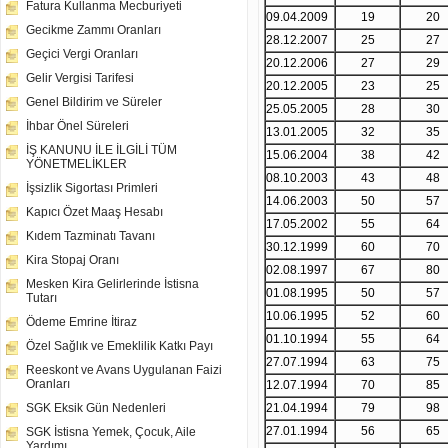
Fatura Kullanma Mecburiyeti
09.04.2009
19
20
Gecikme Zammı Oranları
28.12.2007
25
27
Geçici Vergi Oranları
20.12.2006
27
29
Gelir Vergisi Tarifesi
20.12.2005
23
25
Genel Bildirim ve Süreler
25.05.2005
28
30
İhbar Önel Süreleri
13.01.2005
32
35
İŞ KANUNU İLE İLGİLİ TÜM
15.06.2004
38
42
YÖNETMELİKLER
08.10.2003
43
48
İşsizlik Sigortası Primleri
14.06.2003
50
57
Kapıcı Özet Maaş Hesabı
17.05.2002
55
64
Kıdem Tazminatı Tavanı
30.12.1999
60
70
Kira Stopaj Oranı
02.08.1997
67
80
Mesken Kira Gelirlerinde İstisna
01.08.1995
50
57
Tutarı
10.06.1995
52
60
Ödeme Emrine İtiraz
01.10.1994
55
64
Özel Sağlık ve Emeklilik Katkı Payı
27.07.1994
63
75
Reeskont ve Avans Uygulanan Faizi
Oranları
12.07.1994
70
85
21.04.1994
79
98
SGK Eksik Gün Nedenleri
27.01.1994
56
65
SGK İstisna Yemek, Çocuk, Aile
Yardımı