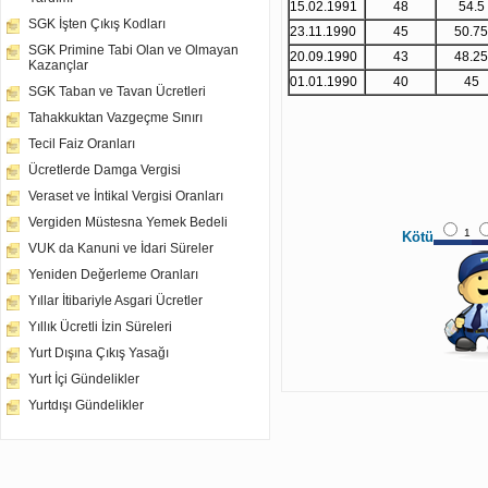
15.02.1991
48
54.5
SGK İşten Çıkış Kodları
23.11.1990
45
50.75
SGK Primine Tabi Olan ve Olmayan
20.09.1990
43
48.25
Kazançlar
01.01.1990
40
45
SGK Taban ve Tavan Ücretleri
Tahakkuktan Vazgeçme Sınırı
Tecil Faiz Oranları
Ücretlerde Damga Vergisi
Veraset ve İntikal Vergisi Oranları
Vergiden Müstesna Yemek Bedeli
1
Kötü
VUK da Kanuni ve İdari Süreler
Yeniden Değerleme Oranları
Yıllar İtibariyle Asgari Ücretler
Yıllık Ücretli İzin Süreleri
Yurt Dışına Çıkış Yasağı
Yurt İçi Gündelikler
Yurtdışı Gündelikler