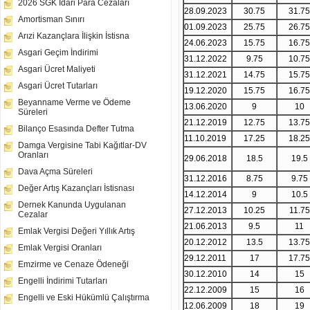
2026 SGK İdari Para Cezaları
28.09.2023
30.75
31.75
Amortisman Sınırı
01.09.2023
25.75
26.75
Arızi Kazançlara İlişkin İstisna
24.06.2023
15.75
16.75
Asgari Geçim İndirimi
31.12.2022
9.75
10.75
Asgari Ücret Maliyeti
31.12.2021
14.75
15.75
Asgari Ücret Tutarları
19.12.2020
15.75
16.75
Beyanname Verme ve Ödeme
13.06.2020
9
10
Süreleri
21.12.2019
12.75
13.75
Bilanço Esasında Defter Tutma
11.10.2019
17.25
18.25
Damga Vergisine Tabi Kağıtlar-DV
Oranları
29.06.2018
18.5
19.5
Dava Açma Süreleri
31.12.2016
8.75
9.75
Değer Artış Kazançları İstisnası
14.12.2014
9
10.5
Dernek Kanunda Uygulanan
27.12.2013
10.25
11.75
Cezalar
21.06.2013
9.5
11
Emlak Vergisi Değeri Yıllık Artış
20.12.2012
13.5
13.75
Emlak Vergisi Oranları
29.12.2011
17
17.75
Emzirme ve Cenaze Ödeneği
30.12.2010
14
15
Engelli İndirimi Tutarları
22.12.2009
15
16
Engelli ve Eski Hükümlü Çalıştırma
12.06.2009
18
19