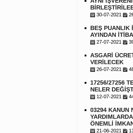
AYNI İŞVEREN
BİRLEŞTİRİLEB
30-07-2021
2
BEŞ PUANLIK 
AYINDAN İTİB
27-07-2021
3
ASGARİ ÜCRE
VERİLECEK
26-07-2021
4
17256/27256 
NELER DEĞİŞT
12-07-2021
4
03294 KANUN 
YARDIMLARDA
ÖNEMLİ İMKA
21-06-2021
1