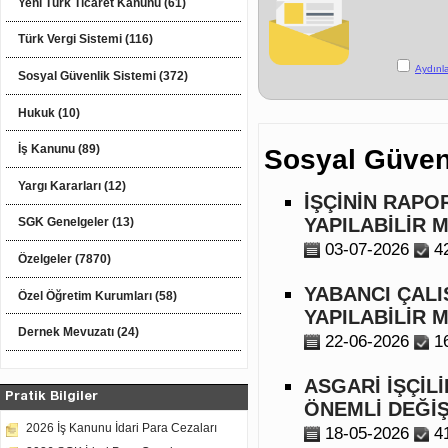
Yeni Türk Ticaret Kanunu (61)
Türk Vergi Sistemi (116)
Aydınl
Sosyal Güvenlik Sistemi (372)
Hukuk (10)
İş Kanunu (89)
Sosyal Güven
Yargı Kararları (12)
İŞÇİNİN RAPO
YAPILABİLİR M
SGK Genelgeler (13)
03-07-2026
4
Özelgeler (7870)
YABANCI ÇALIŞ
Özel Öğretim Kurumları (58)
YAPILABİLİR M
Dernek Mevuzatı (24)
22-06-2026
1
ASGARİ İŞÇİL
Pratik Bilgiler
ÖNEMLİ DEĞİŞ
2026 İş Kanunu İdari Para Cezaları
18-05-2026
4