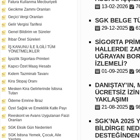
Fatura Kullanma Mecburiyeti
13-02-2026
7
Gecikme Zammı Oranları
Geçici Vergi Oranları
SGK BELGE T
Gelir Vergisi Tarifesi
29-12-2025
6
Genel Bildirim ve Süreler
İhbar Önel Süreleri
SİGORTA PRİM
İŞ KANUNU İLE İLGİLİ TÜM
HALLERDE ZA
YÖNETMELİKLER
UĞRAYAN BORÇ
İşsizlik Sigortası Primleri
İZLEMELİ?
Kapıcı Özet Maaş Hesabı
01-09-2025
9
Kıdem Tazminatı Tavanı
Kira Stopaj Oranı
DANIŞTAY’IN,
Mesken Kira Gelirlerinde İstisna
ÜCRETSİZ İZİ
Tutarı
YAKLAŞIMI
Ödeme Emrine İtiraz
21-08-2025
9
Özel Sağlık ve Emeklilik Katkı Payı
Reeskont ve Avans Uygulanan Faizi
SGK’NA 2025 
Oranları
BİLDİRGE NED
SGK Eksik Gün Nedenleri
DESTEĞİNDEN
SGK İstisna Yemek, Çocuk, Aile
Yardımı