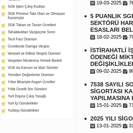
19-03-2025
7
SGK İşten Çıkış Kodları
SGK Primine Tabi Olan ve Olmayan
5 PUANLIK SG
Kazançlar
SEKTÖRÜ HAR
SGK Taban ve Tavan Ücretleri
ESASLARI BEL
Tahakkuktan Vazgeçme Sınırı
18-02-2025
7
Tecil Faiz Oranları
Ücretlerde Damga Vergisi
İSTİRAHATLİ 
Veraset ve İntikal Vergisi Oranları
ÖDENEĞİ MİKT
Vergiden Müstesna Yemek Bedeli
DEĞİŞİKLİKLE
VUK da Kanuni ve İdari Süreler
09-02-2025
9
Yeniden Değerleme Oranları
Yıllar İtibariyle Asgari Ücretler
7538 SAYILI 
Yıllık Ücretli İzin Süreleri
SİGORTASI KA
Yurt Dışına Çıkış Yasağı
YAPILMASINA 
Yurt İçi Gündelikler
15-01-2025
7
Yurtdışı Gündelikler
2025 YILI Sİ
13-01-2025
3