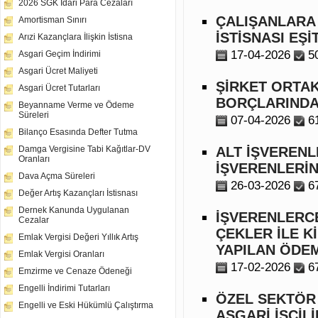
2026 SGK İdari Para Cezaları
ÇALIŞANLARA
Amortisman Sınırı
İSTİSNASI EŞİ
Arızi Kazançlara İlişkin İstisna
17-04-2026
5
Asgari Geçim İndirimi
Asgari Ücret Maliyeti
ŞİRKET ORTAK
Asgari Ücret Tutarları
BORÇLARINDA
Beyanname Verme ve Ödeme
Süreleri
07-04-2026
6
Bilanço Esasında Defter Tutma
ALT İŞVERENL
Damga Vergisine Tabi Kağıtlar-DV
Oranları
İŞVERENLERİ
Dava Açma Süreleri
26-03-2026
6
Değer Artış Kazançları İstisnası
Dernek Kanunda Uygulanan
İŞVERENLERCE
Cezalar
ÇEKLER İLE K
Emlak Vergisi Değeri Yıllık Artış
YAPILAN ÖDEM
Emlak Vergisi Oranları
17-02-2026
6
Emzirme ve Cenaze Ödeneği
Engelli İndirimi Tutarları
ÖZEL SEKTÖR 
Engelli ve Eski Hükümlü Çalıştırma
ASGARİ İŞÇİL