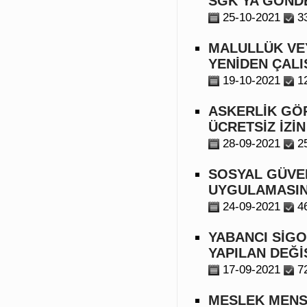
SGK’YA GÖND
25-10-2021
3
MALULLÜK VEY
YENİDEN ÇALI
19-10-2021
1
ASKERLİK GÖR
ÜCRETSİZ İZİN
28-09-2021
2
SOSYAL GÜVE
UYGULAMASIN
24-09-2021
4
YABANCI SİGO
YAPILAN DEĞİ
17-09-2021
7
MESLEK MENS