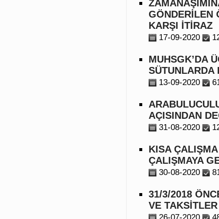
ZAMANAŞIMIN
GÖNDERİLEN Ö
KARŞI İTİRAZ
17-09-2020
1
MUHSGK’DA ÜC
SÜTUNLARDA B
13-09-2020
6
ARABULUCULU
AÇISINDAN D
31-08-2020
1
KISA ÇALIŞMA
ÇALIŞMAYA GE
30-08-2020
8
31/3/2018 ÖNC
VE TAKSİTLER
26-07-2020
4