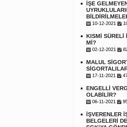
İŞE GELMEYEN
UYRUKLULARIN
BİLDİRİLMEL
10-12-2021
1
KISMİ SÜRELİ
Mİ?
02-12-2021
8
MALUL SİGORT
SİGORTALILAR
17-11-2021
4
ENGELLİ VERG
OLABİLİR?
06-11-2021
9
İŞVERENLER İ
BELGELERİ D