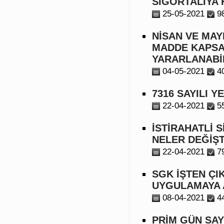
SİGORTALIYA 
25-05-2021
9
NİSAN VE MAY
MADDE KAPSA
YARARLANABİ
04-05-2021
4
7316 SAYILI 
22-04-2021
5
İSTİRAHATLİ
NELER DEĞİŞT
22-04-2021
7
SGK İŞTEN ÇI
UYGULAMAYA 
08-04-2021
4
PRİM GÜN SAY