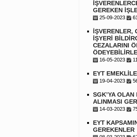
İŞVERENLERCE
GEREKEN İŞL
25-09-2023
6
İŞVERENLER, 
İŞYERİ BİLDİ
CEZALARINI Ö
ÖDEYEBİLİRLE
16-05-2023
1
EYT EMEKLİLE
19-04-2023
5
SGK’YA OLAN 
ALINMASI GE
14-03-2023
7
EYT KAPSAMIN
GEREKENLER