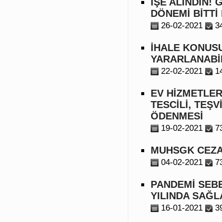
İŞE ALINDIN!
DÖNEMİ BİTTİ 
26-02-2021
3
İHALE KONUSU
YARARLANABİ
22-02-2021
1
EV HİZMETLER
TESCİLİ, TEŞ
ÖDENMESİ
19-02-2021
7
MUHSGK CEZAL
04-02-2021
7
PANDEMİ SEBE
YILINDA SAĞL
16-01-2021
3