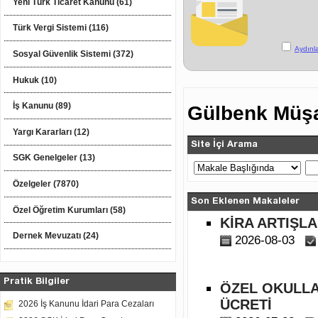
Yeni Türk Ticaret Kanunu (61)
Türk Vergi Sistemi (116)
Aydınl
Sosyal Güvenlik Sistemi (372)
Hukuk (10)
İş Kanunu (89)
Gülbenk Müşa
Yargı Kararları (12)
Site İçi Arama
SGK Genelgeler (13)
Özelgeler (7870)
Son Eklenen Makaleler
Özel Öğretim Kurumları (58)
KİRA ARTIŞLA
Dernek Mevuzatı (24)
2026-08-03
Pratik Bilgiler
ÖZEL OKULLA
ÜCRETİ
2026 İş Kanunu İdari Para Cezaları