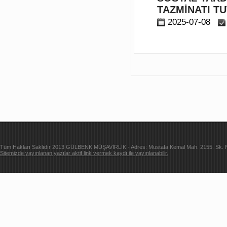
TAZMİNATI T
2025-07-08
Tüm Hakları Saklıdır 2013 GÜLBENK MÜŞAVİRLİK - Adres: Mustafa Kemal Mah. 2155. Sk. Ne
Sitemizde yayınlanan yazılar aktif link vermek kaydı ile yayınlanabilir.