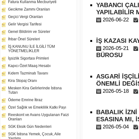
Fatura Kullanma Mecburiyeti
YABANCI ÇALI
Gecikme Zammı Oranları
YAPILABİLİR 
Geçici Vergi Oranları
2026-06-22
Gelir Vergisi Tarifesi
Genel Bildirim ve Süreler
İhbar Önel Süreleri
İŞ KAZASI K
İŞ KANUNU İLE İLGİLİ TÜM
2026-05-21
YÖNETMELİKLER
BÜROSU
İşsizlik Sigortası Primleri
Kapıcı Özet Maaş Hesabı
Kıdem Tazminatı Tavanı
ASGARİ İŞÇİ
Kira Stopaj Oranı
ÖNEMLİ DEĞİ
Mesken Kira Gelirlerinde İstisna
2026-05-18
Tutarı
Ödeme Emrine İtiraz
Özel Sağlık ve Emeklilik Katkı Payı
BABALIK İZNİ
Reeskont ve Avans Uygulanan Faizi
ESASINA MI,
Oranları
2026-05-04
SGK Eksik Gün Nedenleri
SGK İstisna Yemek, Çocuk, Aile
Yardımı