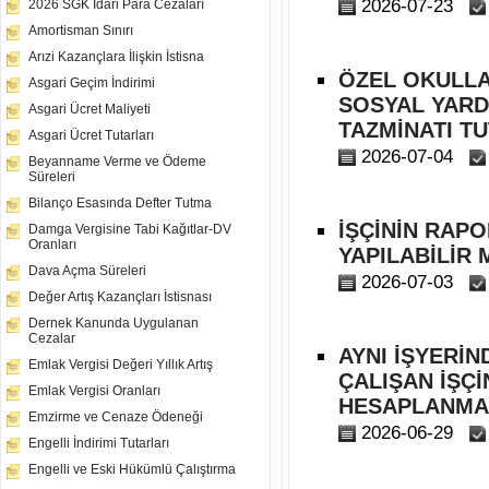
2026-07-23
2026 SGK İdari Para Cezaları
Amortisman Sınırı
Arızi Kazançlara İlişkin İstisna
ÖZEL OKULLA
Asgari Geçim İndirimi
SOSYAL YARD
Asgari Ücret Maliyeti
TAZMİNATI T
Asgari Ücret Tutarları
2026-07-04
Beyanname Verme ve Ödeme
Süreleri
Bilanço Esasında Defter Tutma
İŞÇİNİN RAP
Damga Vergisine Tabi Kağıtlar-DV
Oranları
YAPILABİLİR 
Dava Açma Süreleri
2026-07-03
Değer Artış Kazançları İstisnası
Dernek Kanunda Uygulanan
Cezalar
AYNI İŞYERİN
Emlak Vergisi Değeri Yıllık Artış
ÇALIŞAN İŞÇİ
Emlak Vergisi Oranları
HESAPLANMA
Emzirme ve Cenaze Ödeneği
2026-06-29
Engelli İndirimi Tutarları
Engelli ve Eski Hükümlü Çalıştırma