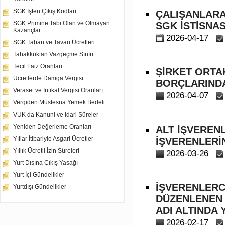
SGK İşten Çıkış Kodları
ÇALIŞANLARA
SGK Primine Tabi Olan ve Olmayan
SGK İSTİSNAS
Kazançlar
2026-04-17
SGK Taban ve Tavan Ücretleri
Tahakkuktan Vazgeçme Sınırı
Tecil Faiz Oranları
ŞİRKET ORTA
Ücretlerde Damga Vergisi
BORÇLARINDA
Veraset ve İntikal Vergisi Oranları
2026-04-07
Vergiden Müstesna Yemek Bedeli
VUK da Kanuni ve İdari Süreler
Yeniden Değerleme Oranları
ALT İŞVEREN
Yıllar İtibariyle Asgari Ücretler
İŞVERENLERİ
Yıllık Ücretli İzin Süreleri
2026-03-26
Yurt Dışına Çıkış Yasağı
Yurt İçi Gündelikler
İŞVERENLERCE
Yurtdışı Gündelikler
DÜZENLENEN 
ADI ALTINDA
2026-02-17