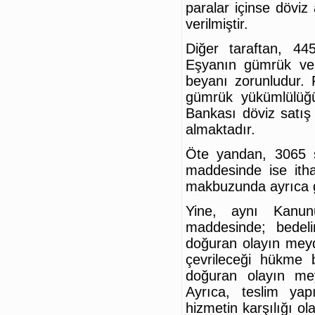
paralar içinse döviz
verilmiştir.
Diğer taraftan, 4
Eşyanın gümrük verg
beyanı zorunludur. 
gümrük yükümlülüğü
Bankası döviz satış 
almaktadır.
Öte yandan, 3065 
maddesinde ise ith
makbuzunda ayrıca gös
Yine, aynı Kanunu
maddesinde; bedeli
doğuran olayın meyd
çevrileceği hükme 
doğuran olayın mey
Ayrıca, teslim y
hizmetin karşılığı o