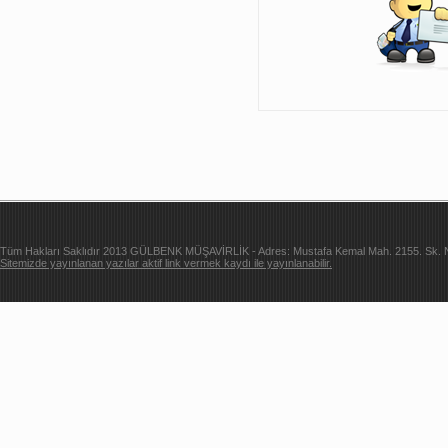
Tüm Hakları Saklıdır 2013 GÜLBENK MÜŞAVİRLİK - Adres: Mustafa Kemal Mah. 2155. Sk. Ne
Sitemizde yayınlanan yazılar aktif link vermek kaydı ile yayınlanabilir.