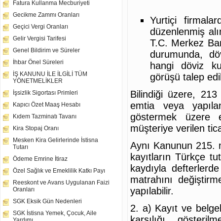
Fatura Kullanma Mecburiyeti
Gecikme Zammı Oranları
Yurtiçi firmala
Geçici Vergi Oranları
düzenlenmiş alım
Gelir Vergisi Tarifesi
T.C. Merkez Ban
Genel Bildirim ve Süreler
durumunda, döv
İhbar Önel Süreleri
hangi döviz ku
İŞ KANUNU İLE İLGİLİ TÜM
görüşü talep edi
YÖNETMELİKLER
Bilindiği üzere, 21
İşsizlik Sigortası Primleri
emtia veya yapılan
Kapıcı Özet Maaş Hesabı
göstermek üzere e
Kıdem Tazminatı Tavanı
müşteriye verilen tic
Kira Stopaj Oranı
Mesken Kira Gelirlerinde İstisna
Aynı Kanunun 215. m
Tutarı
kayıtların Türkçe t
Ödeme Emrine İtiraz
kaydıyla defterlerde
Özel Sağlık ve Emeklilik Katkı Payı
matrahını değiştirme
Reeskont ve Avans Uygulanan Faizi
yapılabilir.
Oranları
SGK Eksik Gün Nedenleri
2. a) Kayıt ve belgel
SGK İstisna Yemek, Çocuk, Aile
karşılığı gösteri
Yardımı