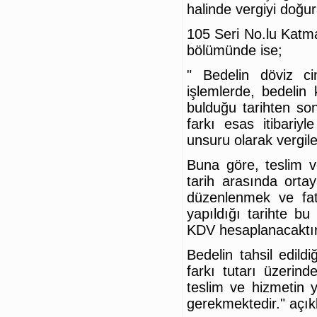
halinde vergiyi doğu
105 Seri No.lu Katma
bölümünde ise;
" Bedelin döviz ci
işlemlerde, bedeli
bulduğu tarihten so
farkı esas itibariy
unsuru olarak vergil
Buna göre, teslim ve
tarih arasında ortay
düzenlenmek ve fatu
yapıldığı tarihte bu
KDV hesaplanacaktır
Bedelin tahsil edildi
farkı tutarı üzerind
teslim ve hizmetin 
gerekmektedir." açı