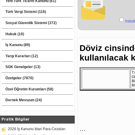
Yeni Türk Ticaret Kanunu (61)
Türk Vergi Sistemi (116)
Aydınl
Sosyal Güvenlik Sistemi (372)
Hukuk (10)
İş Kanunu (89)
Döviz cinsind
kullanılacak 
Yargı Kararları (12)
SGK Genelgeler (13)
T.
G
Özelgeler (7870)
B
M
Özel Öğretim Kurumları (58)
Dernek Mevuzatı (24)
Pratik Bilgiler
…
2026 İş Kanunu İdari Para Cezaları