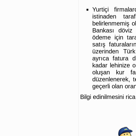
Yurtiçi firmal
istinaden tar
belirlenmemiş o
Bankası döviz 
ödeme için tar
satış faturalar
üzerinden Türk 
ayrıca fatura d
kadar lehinize ol
oluşan kur far
düzenlenerek, te
geçerli olan or
Bilgi edinilmesini ric