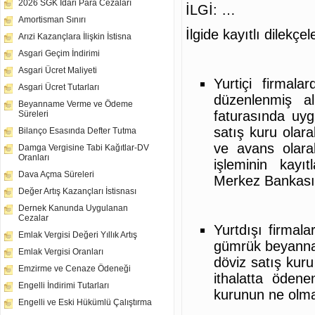
2026 SGK İdari Para Cezaları
İLGİ: …
Amortisman Sınırı
İlgide kayıtlı dilekçel
Arızi Kazançlara İlişkin İstisna
Asgari Geçim İndirimi
Asgari Ücret Maliyeti
Yurtiçi firmala
Asgari Ücret Tutarları
düzenlenmiş al
Beyanname Verme ve Ödeme
faturasında uy
Süreleri
satış kuru olara
Bilanço Esasında Defter Tutma
ve avans olarak
Damga Vergisine Tabi Kağıtlar-DV
Oranları
işleminin kayı
Dava Açma Süreleri
Merkez Bankası 
Değer Artış Kazançları İstisnası
Dernek Kanunda Uygulanan
Cezalar
Yurtdışı firmala
Emlak Vergisi Değeri Yıllık Artış
gümrük beyanna
Emlak Vergisi Oranları
döviz satış kuru 
Emzirme ve Cenaze Ödeneği
ithalatta ödene
Engelli İndirimi Tutarları
kurunun ne olmas
Engelli ve Eski Hükümlü Çalıştırma