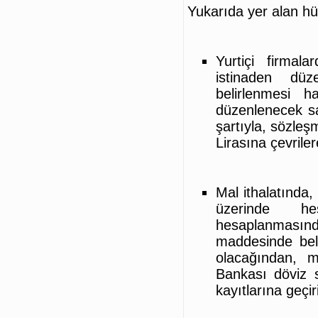
Yukarıda yer alan h
Yurtiçi firmal
istinaden düz
belirlenmesi h
düzenlenecek sat
şartıyla, sözleş
Lirasına çevriler
Mal ithalatında
üzerinde h
hesaplanmas
maddesinde beli
olacağından, 
Bankası döviz s
kayıtlarına geçir