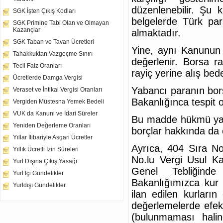
düzenlenebilir. Şu 
SGK İşten Çıkış Kodları
belgelerde Türk par
SGK Primine Tabi Olan ve Olmayan
Kazançlar
almaktadır.
SGK Taban ve Tavan Ücretleri
Yine, aynı Kanunun 
Tahakkuktan Vazgeçme Sınırı
değerlenir. Borsa r
Tecil Faiz Oranları
rayiç yerine alış bede
Ücretlerde Damga Vergisi
Yabancı paranın bor
Veraset ve İntikal Vergisi Oranları
Bakanlığınca tespit o
Vergiden Müstesna Yemek Bedeli
VUK da Kanuni ve İdari Süreler
Bu madde hükmü yaba
Yeniden Değerleme Oranları
borçlar hakkında da
Yıllar İtibariyle Asgari Ücretler
Ayrıca, 404 Sıra No
Yıllık Ücretli İzin Süreleri
No.lu Vergi Usul Ka
Yurt Dışına Çıkış Yasağı
Genel Tebliğinde 
Yurt İçi Gündelikler
Bakanlığımızca kur 
Yurtdışı Gündelikler
ilan edilen kurları
değerlemelerde efekt
(bulunmaması halin