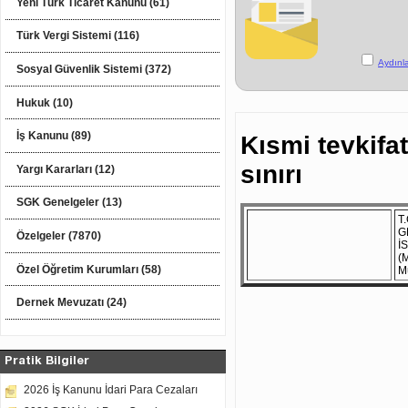
Yeni Türk Ticaret Kanunu (61)
Türk Vergi Sistemi (116)
Aydınl
Sosyal Güvenlik Sistemi (372)
Hukuk (10)
İş Kanunu (89)
Kısmi tevkif
sınırı
Yargı Kararları (12)
SGK Genelgeler (13)
T.
G
Özelgeler (7870)
İ
(
Özel Öğretim Kurumları (58)
M
Dernek Mevuzatı (24)
Pratik Bilgiler
2026 İş Kanunu İdari Para Cezaları