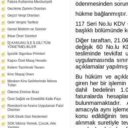
Fatura Kullanma Mecburiyeti
ödenmesinden soruml
Gecikme Zammı Oranları
hükme bağlanmıştır.
Geçici Vergi Oranları
Gelir Vergisi Tarifesi
117 Seri No.lu KDV G
başlıklı bölümünde kon
Genel Bildirim ve Süreler
İhbar Önel Süreleri
Diğer taraftan, 21.0
İŞ KANUNU İLE İLGİLİ TÜM
değişik 60 No.lu KD
YÖNETMELİKLER
tesliminde tevkifat
İşsizlik Sigortası Primleri
uygulamasında sınıra
Kapıcı Özet Maaş Hesabı
açıklamalar yapılmışt
Kıdem Tazminatı Tavanı
Kira Stopaj Oranı
Bu hüküm ve açıkla
Mesken Kira Gelirlerinde İstisna
giren her bir işlemi
Tutarı
dahil bedelinin 
Ödeme Emrine İtiraz
faturalarda hesapl
Özel Sağlık ve Emeklilik Katkı Payı
bulunmamaktadır.
Reeskont ve Avans Uygulanan Faizi
amacıyla aynı işleme
Oranları
konu edildiğinin te
SGK Eksik Gün Nedenleri
alınmak suretiyle t
SGK İstisna Yemek, Çocuk, Aile
Yardımı