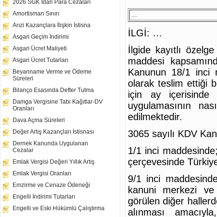
2026 SGK İdari Para Cezaları
Amortisman Sınırı
…
Arızi Kazançlara İlişkin İstisna
İLGİ: …
Asgari Geçim İndirimi
İlgide kayıtlı özel
Asgari Ücret Maliyeti
maddesi kapsamınd
Asgari Ücret Tutarları
Kanunun 18/1 inci 
Beyanname Verme ve Ödeme
Süreleri
olarak teslim ettiği 
Bilanço Esasında Defter Tutma
için ay içerisinde
Damga Vergisine Tabi Kağıtlar-DV
uygulamasının nas
Oranları
edilmektedir.
Dava Açma Süreleri
3065 sayılı KDV Ka
Değer Artış Kazançları İstisnası
Dernek Kanunda Uygulanan
1/1 inci maddesinde; 
Cezalar
çerçevesinde Türkiye
Emlak Vergisi Değeri Yıllık Artış
Emlak Vergisi Oranları
9/1 inci maddesinde;
Emzirme ve Cenaze Ödeneği
kanuni merkezi ve 
Engelli İndirimi Tutarları
görülen diğer haller
Engelli ve Eski Hükümlü Çalıştırma
alınması amacıyla,