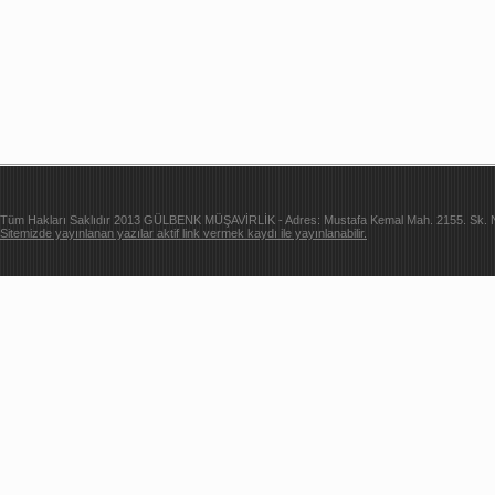
Tüm Hakları Saklıdır 2013 GÜLBENK MÜŞAVİRLİK - Adres: Mustafa Kemal Mah. 2155. Sk. Ne
Sitemizde yayınlanan yazılar aktif link vermek kaydı ile yayınlanabilir.