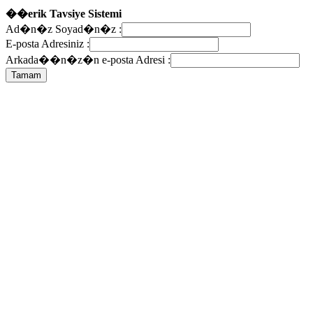
��erik Tavsiye Sistemi
Ad�n�z Soyad�n�z :
E-posta Adresiniz :
Arkada��n�z�n e-posta Adresi :